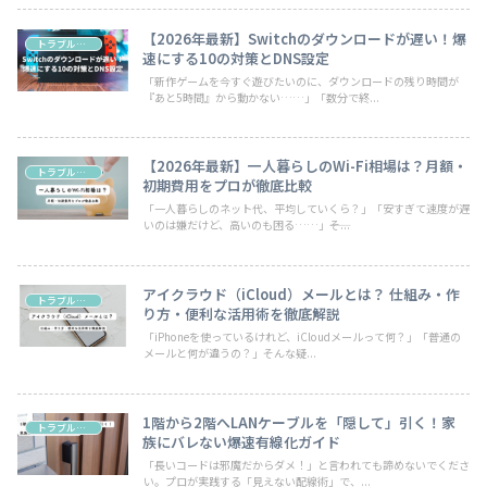
【2026年最新】Switchのダウンロードが遅い！爆
トラブル・お悩み
速にする10の対策とDNS設定
「新作ゲームを今すぐ遊びたいのに、ダウンロードの残り時間が
『あと5時間』から動かない……」「数分で終...
【2026年最新】一人暮らしのWi-Fi相場は？月額・
トラブル・お悩み
初期費用をプロが徹底比較
「一人暮らしのネット代、平均していくら？」「安すぎて速度が遅
いのは嫌だけど、高いのも困る……」――そ...
アイクラウド（iCloud）メールとは？ 仕組み・作
トラブル・お悩み
り方・便利な活用術を徹底解説
「iPhoneを使っているけれど、iCloudメールって何？」「普通の
メールと何が違うの？」そんな疑...
1階から2階へLANケーブルを「隠して」引く！家
トラブル・お悩み
族にバレない爆速有線化ガイド
「長いコードは邪魔だからダメ！」と言われても諦めないでくださ
い。プロが実践する「見えない配線術」で、...