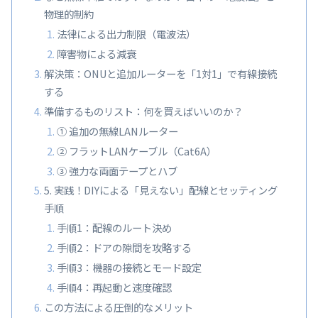
物理的制約
法律による出力制限（電波法）
障害物による減衰
解決策：ONUと追加ルーターを「1対1」で有線接続
する
準備するものリスト：何を買えばいいのか？
① 追加の無線LANルーター
② フラットLANケーブル（Cat6A）
③ 強力な両面テープとハブ
5. 実践！DIYによる「見えない」配線とセッティング
手順
手順1：配線のルート決め
手順2：ドアの隙間を攻略する
手順3：機器の接続とモード設定
手順4：再起動と速度確認
この方法による圧倒的なメリット