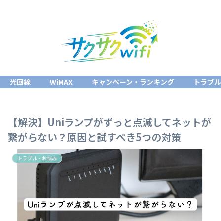
光回線
WiMAX
キャンペーン・ランキング
トラブ
【解決】Uniランプがずっと点滅してネットが
繋がらない？原因と試すべき5つの対策
トラブル・お悩み