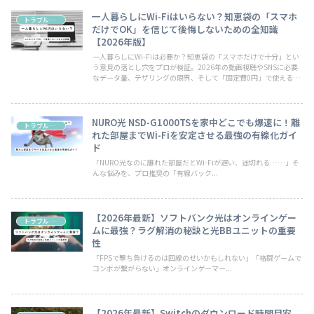
一人暮らしにWi-Fiはいらない？知恵袋の「スマホ
トラブル・お悩み
だけでOK」を信じて後悔しないための全知識
【2026年版】
一人暮らしにWi-Fiは必要か？知恵袋の「スマホだけで十分」とい
う意見の落とし穴をプロが検証。2026年の動画視聴やSNSに必要
なデータ量、テザリングの限界、そして「固定費0円」で使える最
新のチャージ式Wi-Fiまで、あなたに最適なネット環境の選び方を
解説します。
NURO光 NSD-G1000TSを家中どこでも爆速に！離
トラブル・お悩み
れた部屋までWi-Fiを安定させる最強の有線化ガイ
ド
「NURO光なのに離れた部屋だとWi-Fiが遅い、途切れる……」そ
んな悩みを、プロ推奨の「有線バック...
【2026年最新】ソフトバンク光はオンラインゲー
トラブル・お悩み
ムに最強？ラグ解消の秘訣と光BBユニットの重要
性
「FPSで撃ち負けるのは回線のせいかもしれない」「格闘ゲームで
コンボが繋がらない」オンラインゲーマー...
【2026年最新】Switchのダウンロード時間目安