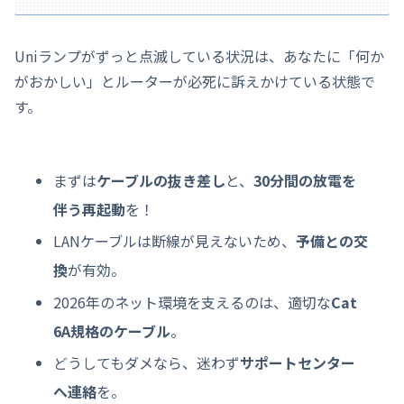
Uniランプがずっと点滅している状況は、あなたに「何か
がおかしい」とルーターが必死に訴えかけている状態で
す。
まずは
ケーブルの抜き差し
と、
30分間の放電を
伴う再起動
を！
LANケーブルは断線が見えないため、
予備との交
換
が有効。
2026年のネット環境を支えるのは、適切な
Cat
6A規格のケーブル
。
どうしてもダメなら、迷わず
サポートセンター
へ連絡
を。