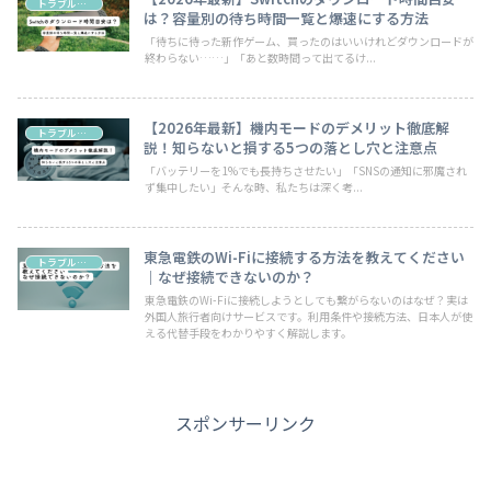
トラブル・お悩み
は？容量別の待ち時間一覧と爆速にする方法
「待ちに待った新作ゲーム、買ったのはいいけれどダウンロードが
終わらない……」「あと数時間って出てるけ...
【2026年最新】機内モードのデメリット徹底解
トラブル・お悩み
説！知らないと損する5つの落とし穴と注意点
「バッテリーを1%でも長持ちさせたい」「SNSの通知に邪魔され
ず集中したい」そんな時、私たちは深く考...
東急電鉄のWi-Fiに接続する方法を教えてください
トラブル・お悩み
｜なぜ接続できないのか？
東急電鉄のWi-Fiに接続しようとしても繋がらないのはなぜ？実は
外国人旅行者向けサービスです。利用条件や接続方法、日本人が使
える代替手段をわかりやすく解説します。
スポンサーリンク