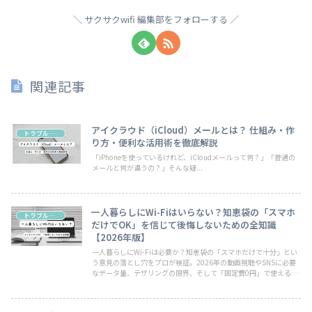
サクサクwifi 編集部をフォローする
関連記事
アイクラウド（iCloud）メールとは？ 仕組み・作
トラブル・お悩み
り方・便利な活用術を徹底解説
「iPhoneを使っているけれど、iCloudメールって何？」「普通の
メールと何が違うの？」そんな疑...
一人暮らしにWi-Fiはいらない？知恵袋の「スマホ
トラブル・お悩み
だけでOK」を信じて後悔しないための全知識
【2026年版】
一人暮らしにWi-Fiは必要か？知恵袋の「スマホだけで十分」とい
う意見の落とし穴をプロが検証。2026年の動画視聴やSNSに必要
なデータ量、テザリングの限界、そして「固定費0円」で使える最
新のチャージ式Wi-Fiまで、あなたに最適なネット環境の選び方を
解説します。