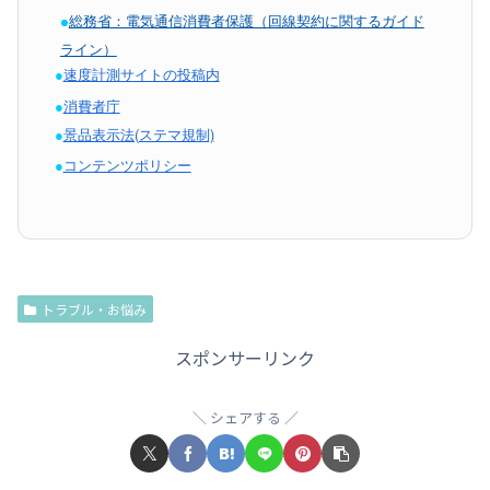
●
●
総務省：電気通信消費者保護（回線契約に関するガイド
ライン）
●
速度計測サイトの投稿内
●
消費者庁
●
景品表示法(ステマ規制)
●
コンテンツポリシー
トラブル・お悩み
スポンサーリンク
シェアする