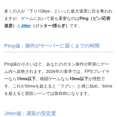
多くの人が「下り1Gbps」といった最大速度に目を奪われ
ますが、ゲームにおいて最も重要なのは
Ping（ピン/応答
速度）
と
Jitter
（ジッター/揺らぎ）
です。
Ping値：操作がサーバーに届くまでの時間
Ping値が小さいほど、あなたのボタン操作が即座にゲー
ム内へ反映されます。2026年の基準では、FPSプレイヤ
ーなら
15ms以下
、格闘ゲームなら
10ms以下
が理想で
す。これが30msを超えると「ラグい」と感じ始め、50ms
を超えると競技シーンでは致命的になります。
Jitter値：遅延の安定度