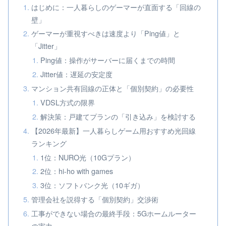
はじめに：一人暮らしのゲーマーが直面する「回線の
壁」
ゲーマーが重視すべきは速度より「Ping値」と
「Jitter」
Ping値：操作がサーバーに届くまでの時間
Jitter値：遅延の安定度
マンション共有回線の正体と「個別契約」の必要性
VDSL方式の限界
解決策：戸建てプランの「引き込み」を検討する
【2026年最新】一人暮らしゲーム用おすすめ光回線
ランキング
1位：NURO光（10Gプラン）
2位：hi-ho with games
3位：ソフトバンク光（10ギガ）
管理会社を説得する「個別契約」交渉術
工事ができない場合の最終手段：5Gホームルーター
の実力