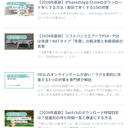
【2026年最新】iPhoneのApp Storeのダウンロー
トラブル・お悩み
ド早くする方法！即効で早くする10の対策
「Safariでネットを見るのは早いのに、なぜかApp Storeのダウン
ロードだけが進まない…」「...
【2026年最新】ソフトバンクエアーでPS4・PS5
トラブル・お悩み
は快適？NATタイプ「失敗」の解決策と有線接続の
真実
「工事不要ですぐに使える」という手軽さで人気のソフトバンクエ
アー（SoftBank Air）。しかし...
VDSLのオンラインゲームが遅い！ラグを劇的に改
トラブル・お悩み
善する5つの対策を専門家が解説
マンションのVDSL回線でオンラインゲームのラグに悩んでいませ
んか？最大100Mbpsの壁を突破し、Ping値を下げて快適にプレイ
するための具体的な改善策をエンジニア視点で解説します。100均
や設定変更だけでできる対策から、最終手段の乗り換え先まで紹
介。
【2026年最新】Switchのダウンロード時間目安
トラブル・お悩み
は？容量別の待ち時間一覧と爆速にする方法
「待ちに待った新作ゲーム、買ったのはいいけれどダウンロードが
終わらない……」「あと数時間って出てるけ...