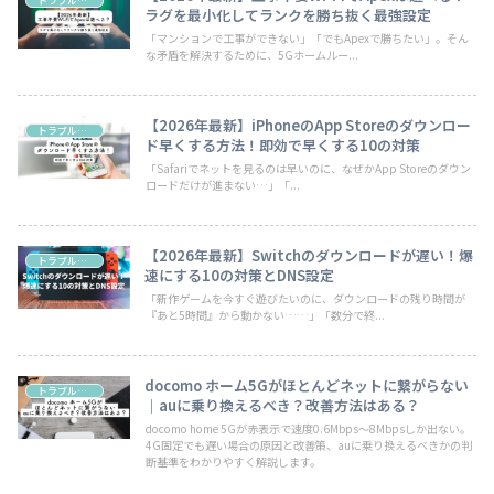
トラブル・お悩み
ラグを最小化してランクを勝ち抜く最強設定
「マンションで工事ができない」「でもApexで勝ちたい」。そん
な矛盾を解決するために、5Gホームルー...
【2026年最新】iPhoneのApp Storeのダウンロー
トラブル・お悩み
ド早くする方法！即効で早くする10の対策
「Safariでネットを見るのは早いのに、なぜかApp Storeのダウン
ロードだけが進まない…」「...
【2026年最新】Switchのダウンロードが遅い！爆
トラブル・お悩み
速にする10の対策とDNS設定
「新作ゲームを今すぐ遊びたいのに、ダウンロードの残り時間が
『あと5時間』から動かない……」「数分で終...
docomo ホーム5Gがほとんどネットに繋がらない
トラブル・お悩み
｜auに乗り換えるべき？改善方法はある？
docomo home 5Gが赤表示で速度0.6Mbps〜8Mbpsしか出ない。
4G固定でも遅い場合の原因と改善策、auに乗り換えるべきかの判
断基準をわかりやすく解説します。