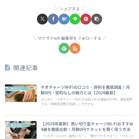
シェアする
サクサクwifi 編集部をフォローする
関連記事
ネオチャージWiFiの口コミ・評判を徹底調査！月
モバイルwifi
額0円・契約なしの魅力とは【2026最新】
はじめに：ネオチャージWiFiが注目される理由2026年、通信業界
では「月額固定費の見直し」が大きな...
【2026年最新】買い切り型チャージWi-Fiおすすめ
モバイルwifi
4選を徹底比較！月額0円でネットを賢く使う方法
「どのサービスが一番安いの？」「繋がりやすさは？」「サポート