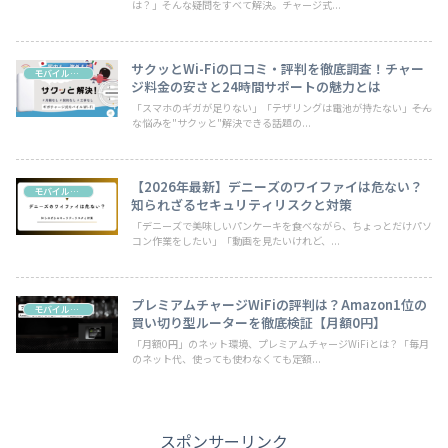
は？」そんな疑問をすべて解決。チャージ式...
サクッとWi-Fiの口コミ・評判を徹底調査！チャー
モバイルwifi
ジ料金の安さと24時間サポートの魅力とは
「スマホのギガが足りない」「テザリングは電池が持たない」――そん
な悩みを"サクッと"解決できる話題の...
【2026年最新】デニーズのワイファイは危ない？
モバイルwifi
知られざるセキュリティリスクと対策
「デニーズで美味しいパンケーキを食べながら、ちょっとだけパソ
コン作業をしたい」「動画を見たいけれど、...
プレミアムチャージWiFiの評判は？Amazon1位の
モバイルwifi
買い切り型ルーターを徹底検証【月額0円】
「月額0円」のネット環境、プレミアムチャージWiFiとは？「毎月
のネット代、使っても使わなくても定額...
スポンサーリンク