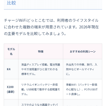
比較
チャージWiFiどっとこむでは、利用者のライフスタイル
に合わせた複数の端末が用意されています。2026年現在
の主要モデルを比較してみましょう。
モデル
特徴
おすすめの利用シーン
名
液晶ディスプレイ搭載。電池残量
外出先での作業、旅行、入
K4
やギガ使用量がひと目でわかる
院中などオールマイティ
標準モデル。
に。
リチウムイオンバッテリー非搭
車載WiFi（バッテリー膨張
X200
載。USB給電で動作する超軽量モ
の心配なし）、PCのUSBポ
(最新)
デル。
ート直挿し。
スマホのような大画面タッチパ