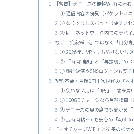
【警告】デニーズの無料Wi-Fiに潜
① 通信内容の傍受（パケットスニ
② なりすましスポット（偽アクセ
③ 同一ネットワーク内でのデバイ
なぜ「公衆Wi-Fi」ではなく「自分
① 2026年、VPNでも防げないリ
② 「時間制限」と「再接続」のス
③ 銀行決済やSNSログインも安
契約不要・月額0円！次世代の『ネオ
① 使わない月は「0円」！端末買
② 100GBチャージなら月額換算
③ デニーズの奥の席でも繋がる
④ 長時間粘っても安心の「4,000
『ネオチャージWiFi』と従来のポケッ