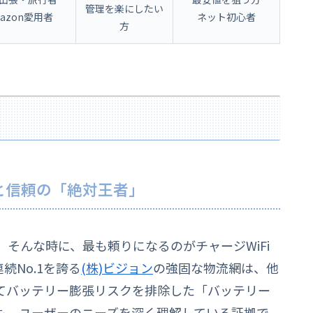
管理を楽にしたい
azon愛用者
ネット初心者
方
流と信頼の「絶対王者」
そんな時に、最も頼りになるのがチャージWiFi
続No.1を誇る
(株)ビジョン
の強固な物流網は、他
てバッテリー膨張リスクを排除した「バッテリー
も、ユーザーのニーズを深く理解している証拠で