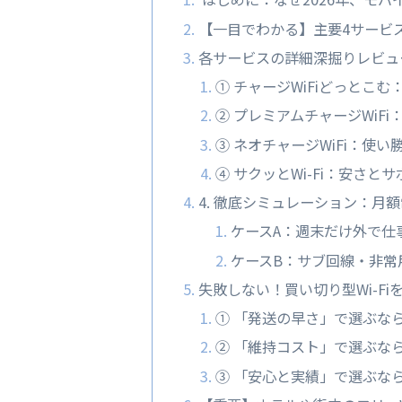
【一目でわかる】主要4サービ
各サービスの詳細深掘りレビュ
① チャージWiFiどっとこ
② プレミアムチャージWiF
③ ネオチャージWiFi：使
④ サクッとWi-Fi：安さ
4. 徹底シミュレーション：月
ケースA：週末だけ外で仕
ケースB：サブ回線・非常
失敗しない！買い切り型Wi-Fi
① 「発送の早さ」で選ぶな
② 「維持コスト」で選ぶな
③ 「安心と実績」で選ぶな