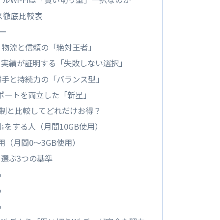
ス徹底比較表
ー
む：物流と信頼の「絶対王者」
i：実績が証明する「失敗しない選択」
い勝手と持続力の「バランス型」
とサポートを両立した「新星」
額制と比較してどれだけお得？
事をする人（月間10GB使用）
用（月間0〜3GB使用）
を選ぶ3つの基準
ら
ら
ら