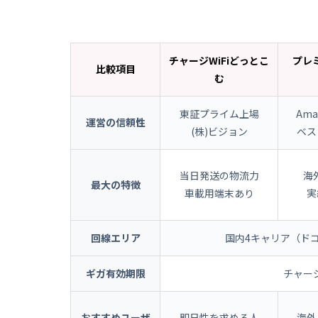
チャージWiFiどっとこ
プレ
比較項目
む
東証プライム上場
Ama
運営の信頼性
(株)ビジョン
ベス
当日発送の物流力
海
最大の特徴
車載用端末あり
実
回線エリア
国内4キャリア（ドコ
ギガ有効期限
チャー
おすすめユーザ
即日性を求める人
海外