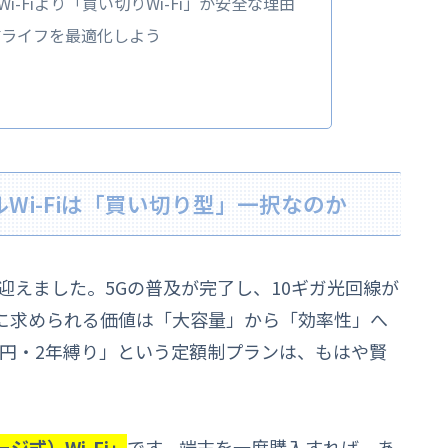
-Fiより「買い切りWi-Fi」が安全な理由
信ライフを最適化しよう
Wi-Fiは「買い切り型」一択なのか
を迎えました。5Gの普及が完了し、10ギガ光回線が
に求められる価値は「大容量」から「効率性」へ
00円・2年縛り」という定額制プランは、もはや賢
。
ジ式）Wi-Fi」
です。端末を一度購入すれば、あ