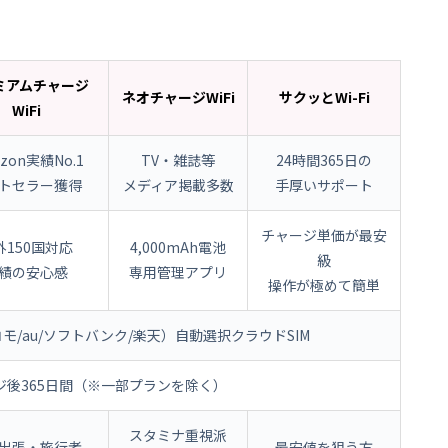
ミアムチャージ
ネオチャージWiFi
サクッとWi-Fi
WiFi
zon実績No.1
TV・雑誌等
24時間365日の
トセラー獲得
メディア掲載多数
手厚いサポート
チャージ単価が最安
外150国対応
4,000mAh電池
級
績の安心感
専用管理アプリ
操作が極めて簡単
モ/au/ソフトバンク/楽天）自動選択クラウドSIM
ジ後365日間（※一部プランを除く）
スタミナ重視派
出張・旅行者
最安値を狙う方