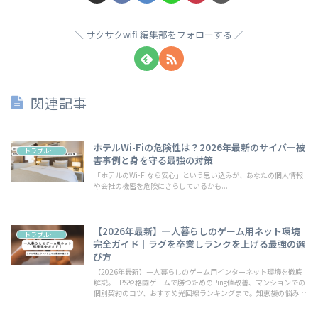
サクサクwifi 編集部をフォローする
関連記事
ホテルWi-Fiの危険性は？2026年最新のサイバー被
トラブル・お悩み
害事例と身を守る最強の対策
「ホテルのWi-Fiなら安心」という思い込みが、あなたの個人情報
や会社の機密を危険にさらしているかも...
【2026年最新】一人暮らしのゲーム用ネット環境
トラブル・お悩み
完全ガイド｜ラグを卒業しランクを上げる最強の選
び方
【2026年最新】一人暮らしのゲーム用インターネット環境を徹底
解説。FPSや格闘ゲームで勝つためのPing値改善、マンションでの
個別契約のコツ、おすすめ光回線ランキングまで。知恵袋の悩みや
専門サイトの知見を凝縮した、ラグを卒業するための最強バイブル
です。