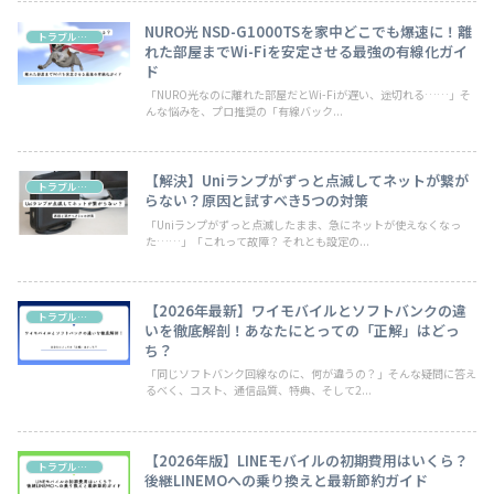
NURO光 NSD-G1000TSを家中どこでも爆速に！離
トラブル・お悩み
れた部屋までWi-Fiを安定させる最強の有線化ガイ
ド
「NURO光なのに離れた部屋だとWi-Fiが遅い、途切れる……」そ
んな悩みを、プロ推奨の「有線バック...
【解決】Uniランプがずっと点滅してネットが繋が
トラブル・お悩み
らない？原因と試すべき5つの対策
「Uniランプがずっと点滅したまま、急にネットが使えなくなっ
た……」「これって故障？ それとも設定の...
【2026年最新】ワイモバイルとソフトバンクの違
トラブル・お悩み
いを徹底解剖！あなたにとっての「正解」はどっ
ち？
「同じソフトバンク回線なのに、何が違うの？」そんな疑問に答え
るべく、コスト、通信品質、特典、そして2...
【2026年版】LINEモバイルの初期費用はいくら？
トラブル・お悩み
後継LINEMOへの乗り換えと最新節約ガイド