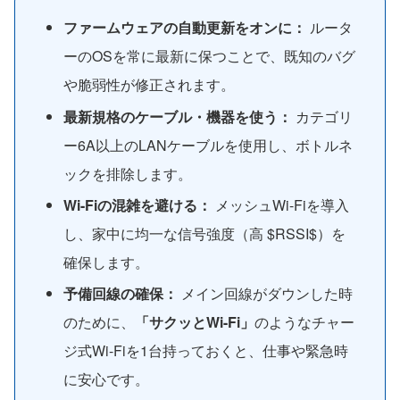
ファームウェアの自動更新をオンに：
ルータ
ーのOSを常に最新に保つことで、既知のバグ
や脆弱性が修正されます。
最新規格のケーブル・機器を使う：
カテゴリ
ー6A以上のLANケーブルを使用し、ボトルネ
ックを排除します。
Wi-Fiの混雑を避ける：
メッシュWi-Fiを導入
し、家中に均一な信号強度（高 $RSSI$）を
確保します。
予備回線の確保：
メイン回線がダウンした時
のために、
「サクッとWi-Fi」
のようなチャー
ジ式Wi-Fiを1台持っておくと、仕事や緊急時
に安心です。